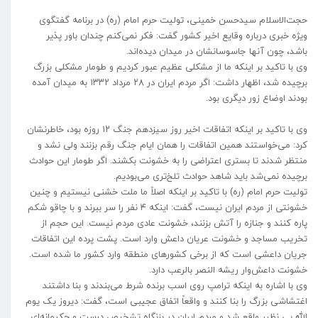
حجت‌الاسلام سیدحسن خمینی، تولیت حرم امام (ره) در برنامه گفتگوی
ویژه خبری درباره وقایع اخیر کشور گفت: فکر نمی‌کنم چندان باور پذیر
باشد، چون آنها جاسوسانشان در میدان دیده‌اند.
وی با تاکید بر اینکه ما از مشکلی عظیم عبور کردیم و طومار مشکلی بزرگ
برچیده شد، اظهار داشت: اگر مردم ایران در ۲۸ مرداد ۱۳۳۲ به میدان آمده
بودند اوضاع زور دیگری بود.
وی با تاکید بر اینکه اتفاقات اخیر روز سیزدهم جنگ ۱۲ روزه بود، خاطرنشان
کرد: می‌خواستند همین اتفاقات را همان ایام جنگ رقم بزنند ولی نشد و
منتظر شدند تا بستری اعتراضی را به خشونت بکشند. اگر طومار این حوادث
برچیده نمی‌شد باید شاهد حوادث تلخ‌تری می‌بودیم.
تولیت حرم امام (ره) با تاکید بر اینکه اصلاً ما ملت خشنی نیستیم و چنین
خشونتی از مردم ایران نیست، گفت: اینکه ۴ نفر را سر ببرند و با چاقو شکم
پاره کنند و جنازه را آتش بزنند، خشونت عادی مردم نیست. این حجم از
تخریب مساجد و خشونت عریان داعش وارد است. پشت پرده این اتفاقات
جریان داعشی است که از برخی کشور‌های منطقه وارد کشور ما شده است.
خشونت داعش‌وار ریشه النصر بالرعب دارد.
وی با اشاره به اینکه ترامپ روی اسب برنده شرط می‌بندند و بنا داشتند
اغتشاشی بزرگ را بنا کنند و واقعاً اتفاق عجیبی است، گفت: دیروز یک یوم
الله بی نظیر واقع شد و مردم ایران در بزنگاه تشخیص درست و حکیمانه‌ای