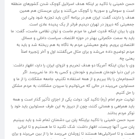
حسن خمینی با تاکید بر اینکه هدف اسرائیل کوچک شدن کشور‌های منطقه
است و سومالی و سوریه را کوچک می‌کنند و برای عربستان هم همین
هدف را دارند، گفت: ایران هم در برنامه آنان باید تجزیه شود ولی این
جمعیتی که دیروز در تهران دیدیم فراتر از یک پدیده عادی است.
وی با بیان اینکه قدرت اصلی ما مردم ماست و توان نظامی ماست، گفت: ما
باید به سمت حکمرانی بهتر در حوزه اقتصاد، سیاست داخلی و مسائل
اقتصادی برویم. وضع معیشتی مردم به ناگاه به هم ریخته شد و باید به
مردم توضیح داده می‌شد و برای مثال می‌گفتند اول و آخر زنجیره اصلاً
یعنی چه.
وی با بیان اینکه آمریکا دو هدف تحریم و انزوای ایران را دارد، اظهار داشت:
در این دنیا خودمان هستیم و خودمان و کسی به داد ما نمی‌رسد. اگر
انسجام‌مان را بالا ببریم و از همه استفاده نکنیم، جامعه مشکلات را از ما و
مسئولین می‌بیند در حالی که می‌توانیم با سپردن مشکلات به مردم مشکل
را حل کنیم.
تولیت حرم امام (ره) تاکید کرد: دولت یکی از اجزای تأثیر گذار است و همه
باید همراهی و همدلی کنند، چون از دیروز به این طرف مسئولین باید خود را
نوکر مردم بدانند.
سید حسن خمینی با تاکید براینکه پلن بی دشمنان تمام شد و باید ببینیم
پلن سی آنها چیست، اظهار داشت: شک نکنید تا ما هستیم و تا ایرانی
هست و تا اسرائیلی‌ها هستند تا زورشان می‌رسد ما را از بین می‌برند و برای