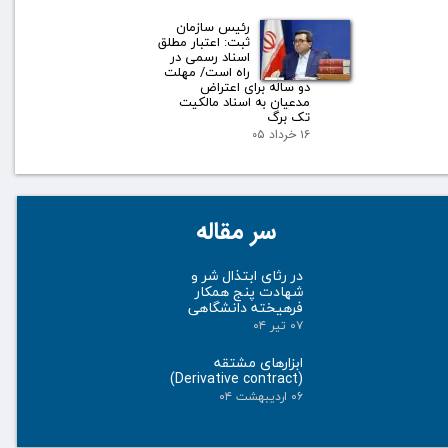
رئیس سازمان
ثبت: اعتبار مطلق
اسناد رسمی در
راه است/ مهلت
دو ساله برای اعتراض
مدعیان به اسناد مالکیت
تک برگ
۱۶ خرداد ۰۵
سر مقاله
در رثای ابتذال شر و
شهادت پنج همکار
فرهیخته دانشگاهی
۰۷ تیر ۰۴
ابزارهای مشتقه
(Derivative contract)
۰۶ اردیبهشت ۰۴