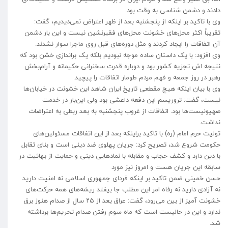
دادند و دشمن شناسی به وقت بود.
وی با تاکید بر اینکه از پنجشنبه بعد از ظهر اعتراض نمی‌دیدیم، گفت:
تقریباً اکثر محل‌های خشونت محل‌های فقیرنشین نیست و این بار دشمن
آن اتفاقات را ایجاد کردند و مثل دوره‌های قبل روی ماجرا سوار نشدند.
وی افزود: با یک داستان ساده موجه نبودیم بلکه یک براندازی خشن بود که
نتیجه اش تجزیه کشور بود و دوباره قدرت سخنرانی حکیمانه و آرام‌بخش
رهبر در روز جمعه و فهم مردم طومار اتفاقات را پیچید.
وی با بیان اینکه هیچ مقطعی تاریخ ایران شاهد این خشونت در خیابان‌ها
نیست، گفت: تروریسم این دفعه داعشی بود ولی این‌بار در خدمت
صهیونیست‌ها بود. اتفاقات از غروب پنجشنبه به بعد ربطی به اعتراضات
نداشت.
تولیت حرم امام (ره) با تاکید براینکه بعد از این اتفاقات مسئولین‌های
حکومت شروع شد، تصریح کرد: جریان پهلوی ضد دینی است و بنای تقابل
با دین دارد و کشف حجاب و مقابله با نماد‌هایی دینی و حمایت از بهائیت در
سابقه این جریان هست و امروز نیز مورد
حسن خمینی ضمن تاکید بر اینکه فردای جمهوری اسلامی نه امنیت دارید
نه آزادی دارید نه رفاه امر این مطلب جا بیفتد ریشه‌های همه حرکت‌های
خشونت آمیز از بین می‌رود، گفت: عراق بعد از ۲۵ سال از صدام هنوز برق
ندارد و این در حالیست است که ماه سوم رفتن صدام تحریم‌ها برداشته
شد.