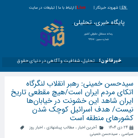
EN |
Live
شهروند خبرنگار | | ارتباط با ما | تبلیغات در سایت
پایگاه خبری، تحلیلی
​​​​رسانه مستقل حقوقی کشور
شماره مجوز : ۹۳۶۱۷
تحلیل، شفافیت و آگاهی در دنیای حقوق​​​​​​​
خبرقانون؛
سیدحسن خمینی: رهبر انقلاب لنگرگاه
اتکای مردم ایران است/هیچ مقطعی تاریخ
ایران شاهد این خشونت در خیابان‌ها
نیست/ هدف اسرائیل کوچک شدن
کشور‌های منطقه است
۲۴ دی ۱۴۰۴
آخرین اخبار
،
مطالب پیشنهادی
،
اخبار روز
سیاسی
،
سیدحسن خمینی